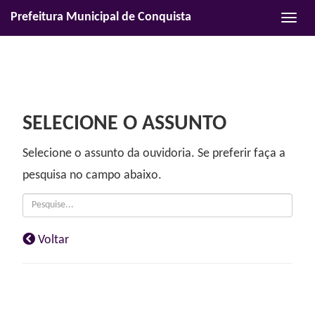
Prefeitura Municipal de Conquista
Habili
naveg
SELECIONE O ASSUNTO
Selecione o
assunto
da ouvidoria. Se preferir faça a
pesquisa no campo abaixo.
Voltar