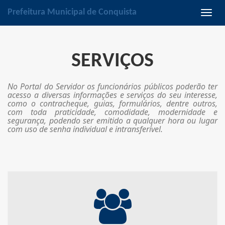
Prefeitura Municipal de Conquista
Habili
naveg
SERVIÇOS
No Portal do Servidor os funcionários públicos poderão ter
acesso a diversas informações e serviços do seu interesse,
como o contracheque, guias, formulários, dentre outros,
com toda praticidade, comodidade, modernidade e
segurança, podendo ser emitido a qualquer hora ou lugar
com uso de senha individual e intransferível.
ATENDIMENTO AO SERVIDOR
Veja onde encontrar as unidades de atendimento mais próximos de
você. Consulte o endereço, telefone e os horários de cada unidade de
atendimento.