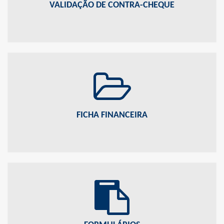
VALIDAÇÃO DE CONTRA-CHEQUE
FICHA FINANCEIRA
Acompanhe aqui a movimentação anual dos seus dados financeiros.
FICHA FINANCEIRA
FORMULÁRIOS
Veja os documentos e os formulários disponíveis para download.