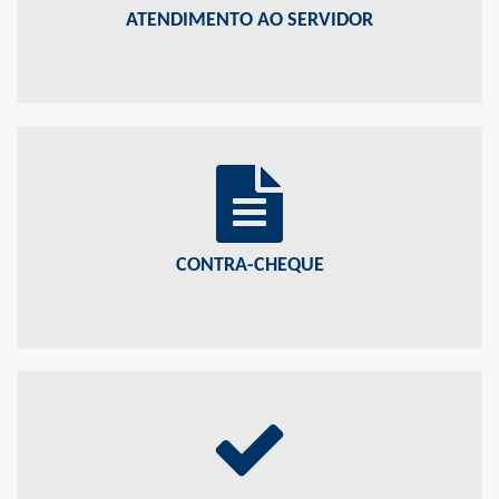
ATENDIMENTO AO SERVIDOR
CONTRA-CHEQUE
Consulte aqui seu contracheque
CONTRA-CHEQUE
VALIDAÇÃO DE CONTRA-CHEQUE
Clique aqui para conferir a autenticidade das informações contidas
no contracheque.